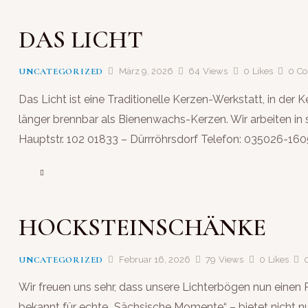
DAS LICHT
UNCATEGORIZED
März 9, 2026
64
Views
0
Likes
0
C
Das Licht ist eine Traditionelle Kerzen-Werkstatt, in de
länger brennbar als Bienenwachs-Kerzen. Wir arbeiten in
Hauptstr. 102 01833 – Dürrröhrsdorf Telefon: 035026-16
HOCKSTEINSCHÄNKE
UNCATEGORIZED
Februar 16, 2026
79
Views
0
Likes
Wir freuen uns sehr, dass unsere Lichterbögen nun einen 
bekannt für echte „Sächsische Momente“ – bietet nicht n