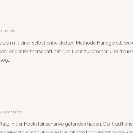
omments
r Kerzen mit einer selbst entwickelten Methode Handgerollt w
 sehr enger Partnerschaft mit Das Licht zusammen und freuen
0509…
0
Comments
Platz in der Hocksteinschänke gefunden haben. Der traditions
ur regionale Küche und eine traumhafte Lage inmitten der Säc