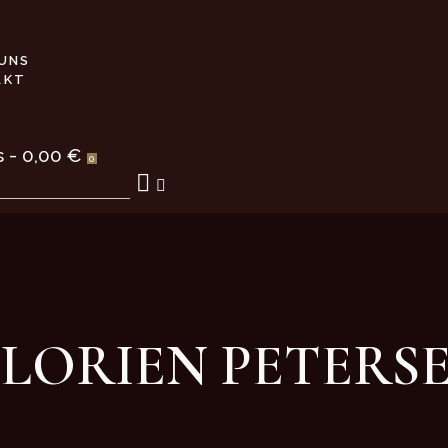
UNS
AKT
s
-
0,00 €
0
 LORIEN PETERS