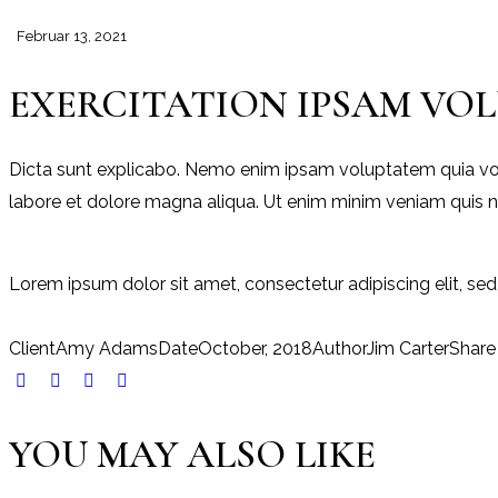
Februar 13, 2021
EXERCITATION IPSAM VO
Dicta sunt explicabo. Nemo enim ipsam voluptatem quia volupt
labore et dolore magna aliqua. Ut enim minim veniam quis 
Lorem ipsum dolor sit amet, consectetur adipiscing elit, se
Client
Amy Adams
Date
October, 2018
Author
Jim Carter
Share
YOU MAY ALSO LIKE